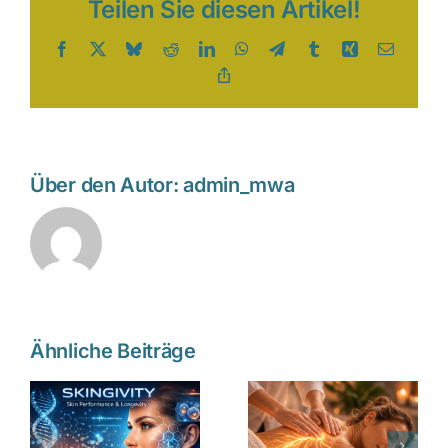
Teilen Sie diesen Artikel!
schonende
Haarentfernung
Facebook
X
Bluesky
Reddit
LinkedIn
WhatsApp
Telegram
Tumblr
Xing
E-
Mail
Copy
Link
Über den Autor:
admin_mwa
Wie
Ähnliche Beiträge
:
Massage
Massage-
das
Ausbildung
,
Nervensystem
nebenberufl