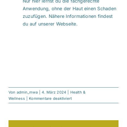
Nur hier lernst du die fachgerechte
Anwendung, ohne der Haut einen Schaden
zuzufügen. Nähere Informationen findest
du auf unserer Webseite.
Von
admin_mwa
|
4. März 2024
|
Health &
für
Wellness
|
Kommentare deaktiviert
Sugaring:
So
funktioniert
die