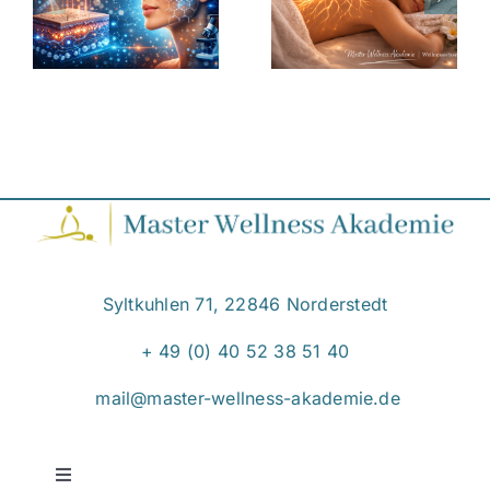
ration
beruhigt –
Du musst
Wirkung
nicht
y
der
kündigen,
Wellnessmassage
um neu zu
ereich
auf Körper
beginnen
und Geist
Syltkuhlen 71, 22846 Norderstedt
+ 49 (0) 40 52 38 51 40
mail@master-wellness-akademie.de
Toggle