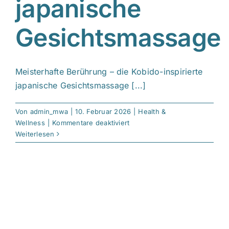
japanische
Gesichtsmassage
Meisterhafte Berührung – die Kobido-inspirierte
japanische Gesichtsmassage [...]
Von
admin_mwa
|
10. Februar 2026
|
Health &
für
Wellness
|
Kommentare deaktiviert
Kobido-
Weiterlesen
inspirierte
japanische
Gesichtsmassage