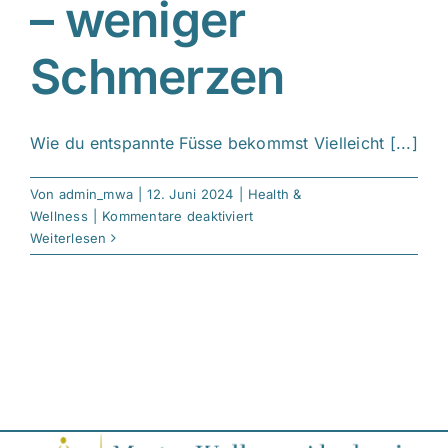
– weniger
Schmerzen
Wie du entspannte Füsse bekommst Vielleicht [...]
Von
admin_mwa
|
12. Juni 2024
|
Health &
für
Wellness
|
Kommentare deaktiviert
Entspannte
Weiterlesen
Füße
–
weniger
Schmerzen