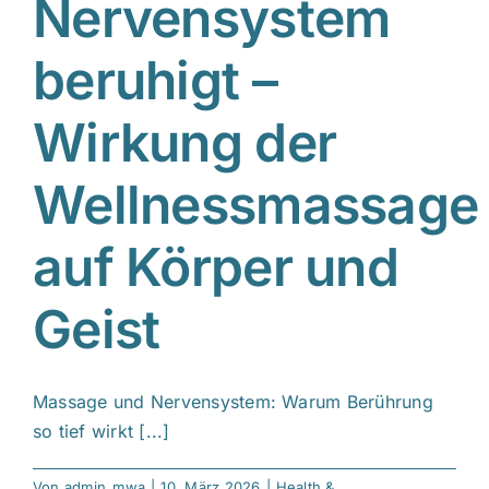
Nervensystem
beruhigt –
C
Wirkung der
Wellnessmassage
auf Körper und
Geist
Massage und Nervensystem: Warum Berührung
so tief wirkt [...]
Von
admin_mwa
|
10. März 2026
|
Health &