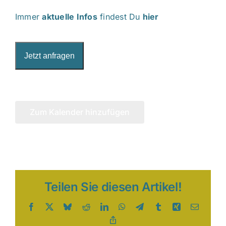
Immer
aktuelle Infos
findest Du
hier
Jetzt anfragen
Zum Kalender hinzufügen
Teilen Sie diesen Artikel!
Facebook
X
Bluesky
Reddit
LinkedIn
WhatsApp
Telegram
Tumblr
Xing
E-
Mail
Copy