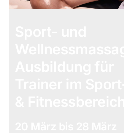
Sport- und
Wellnessmassag
Ausbildung für
Trainer im Sport-
& Fitnessbereich
20 März
bis
28 März