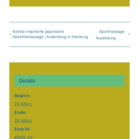
Link
Kobido-inspirierte japanische
Sportmassage
Gesichtsmassage | Ausbildung in Hamburg
Ausbildung
Details
Beginn:
20 März
Ende:
28 März
Eintritt:
€998,00