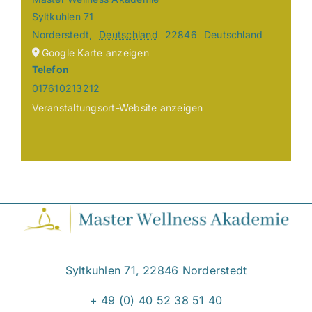
Syltkuhlen 71
Norderstedt
,
Deutschland
22846
Deutschland
Google Karte anzeigen
Telefon
017610213212
Veranstaltungsort-Website anzeigen
Syltkuhlen 71, 22846 Norderstedt
+ 49 (0) 40 52 38 51 40