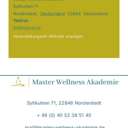
Syltkuhlen 71
Norderstedt
,
Deutschland
22846
Deutschland
Telefon
017610213212
Veranstaltungsort-Website anzeigen
Syltkuhlen 71, 22846 Norderstedt
+ 49 (0) 40 52 38 51 40
mail@master-wellness-akademie.de