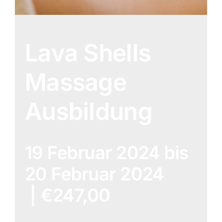
Lava Shells
Massage
Ausbildung
19 Februar 2024
bis
20 Februar 2024
|
€247,00