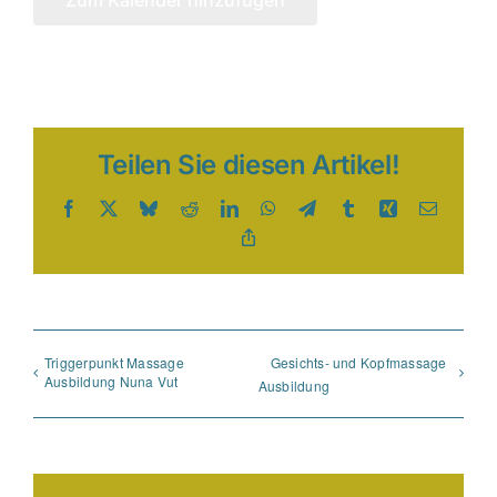
Zum Kalender hinzufügen
Teilen Sie diesen Artikel!
Facebook
X
Bluesky
Reddit
LinkedIn
WhatsApp
Telegram
Tumblr
Xing
E-
Mail
Copy
Link
Triggerpunkt Massage
Gesichts- und Kopfmassage
Ausbildung Nuna Vut
Ausbildung