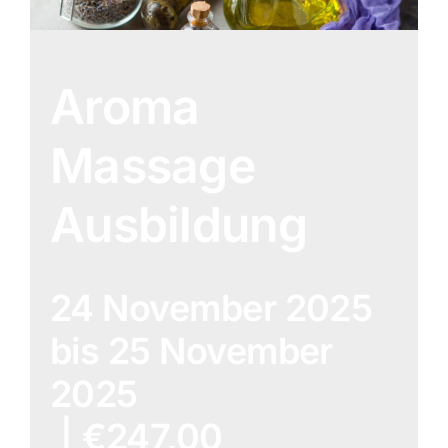
Aroma
Massage
Ausbildung
24 November 2025
bis
25 November
2025
|
€247,00