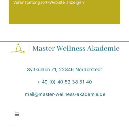
Veranstaltungsort-Website anzeigen
Syltkuhlen 71, 22846 Norderstedt
+ 49 (0) 40 52 38 51 40
mail@master-wellness-akademie.de
Toggle
Navigation