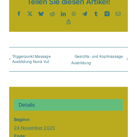
Teilen Sie diesen Artikel!
Facebook
X
Bluesky
Reddit
LinkedIn
WhatsApp
Telegram
Tumblr
Xing
E-
Mail
Copy
Link
Triggerpunkt Massage
Gesichts- und Kopfmassage
Ausbildung Nuna Vut
Ausbildung
Details
Beginn:
24 November 2025
Ende: