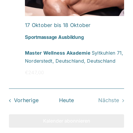
17 Oktober
bis
18 Oktober
Sportmassage Ausbildung
Master Wellness Akademie
Syltkuhlen 71,
Norderstedt, Deutschland, Deutschland
€247,00
Veranstaltungen
Vorherige
Heute
Nächste
Veransta
Kalender abonnieren