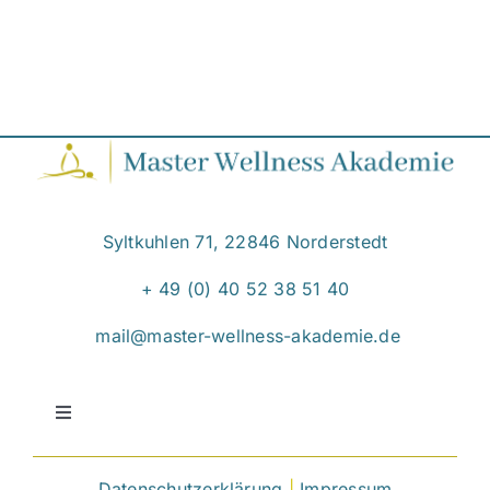
Syltkuhlen 71, 22846 Norderstedt
+ 49 (0) 40 52 38 51 40
mail@master-wellness-akademie.de
Toggle
Navigation
Massage Ausbildungen
Datenschutzerklärung
|
Impressum